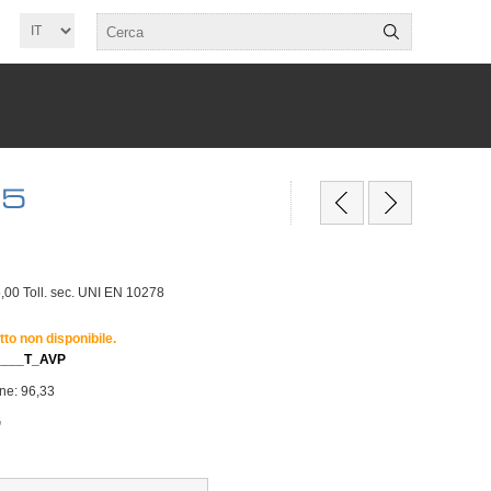
25
0 Toll. sec. UNI EN 10278
tto non disponibile.
____T_AVP
one: 96,33
G