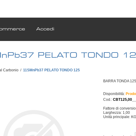
ommerce
Accedi
nPb37 PELATO TONDO 1
al Carbonio
/
11SMnPb37 PELATO TONDO 125
BARRA TONDA 125,0
Disponibilità:
Prodo
Cod.:
CBT125,00_
Fattore di conversi
Larghezza: 1,00
Unità principale: K