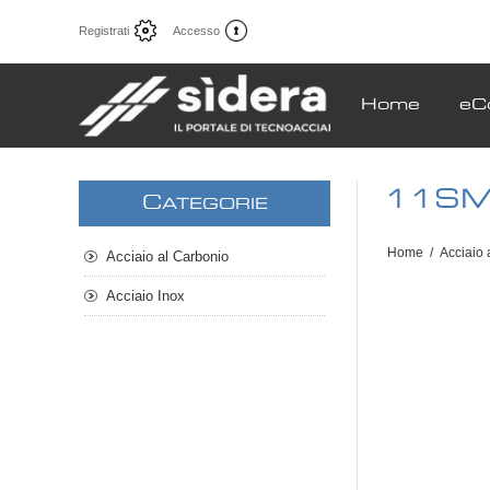
Registrati
Accesso
Home
eC
11SM
C
ATEGORIE
Home
/
Acciaio 
Acciaio al Carbonio
Acciaio Inox