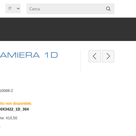
LAMIERA 1D
10088-2
tto non disponibile.
00X3422_1D_304
one: 410,50
G