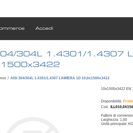
ommerce
Accedi
304/304L 1.4301/1.4307 
x1500x3422
Inox
/
AISI 304/304L 1.4301/1.4307 LAMIERA 1D 10,0x1500x3422
10x1500x3422 EN 
Disponibilità:
Prodo
Cod.:
ILL010,0X15
Fattore di conversi
Larghezza: 1,00
Unità principale: K