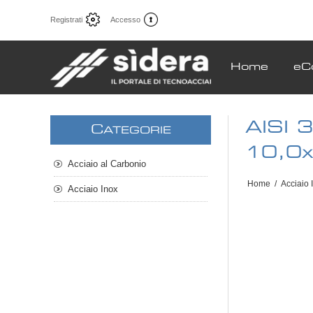
Registrati
Accesso
Home
eC
AISI 
C
ATEGORIE
10,0
Acciaio al Carbonio
Home
/
Acciaio 
Acciaio Inox