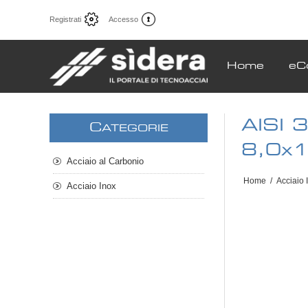
Registrati
Accesso
Home
eC
AISI 
C
ATEGORIE
8,0x
Acciaio al Carbonio
Home
/
Acciaio 
Acciaio Inox