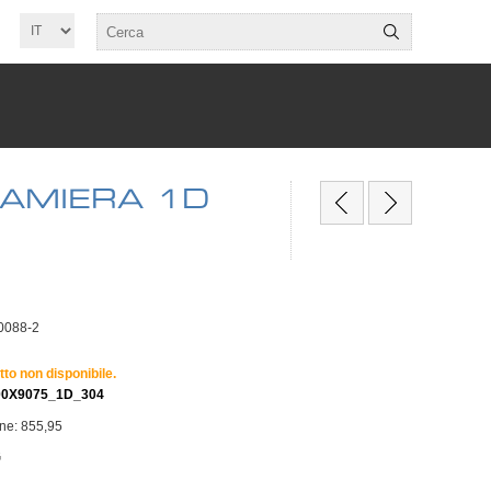
LAMIERA 1D
0088-2
tto non disponibile.
00X9075_1D_304
one: 855,95
G