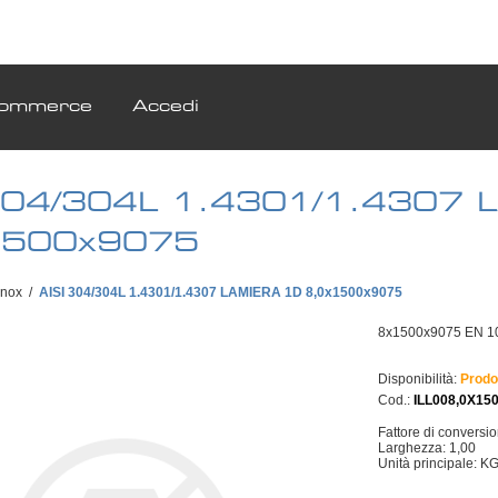
ommerce
Accedi
304/304L 1.4301/1.4307 
1500x9075
Inox
/
AISI 304/304L 1.4301/1.4307 LAMIERA 1D 8,0x1500x9075
8x1500x9075 EN 1
Disponibilità:
Prodo
Cod.:
ILL008,0X15
Fattore di conversi
Larghezza: 1,00
Unità principale: K