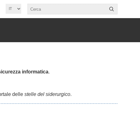
 sicurezza informatica
.
ortale delle
stelle del siderurgico
.