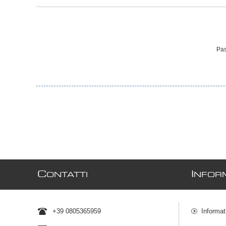
Pas
C
I
ONTATTI
NFORM
+39 0805365959
Informat