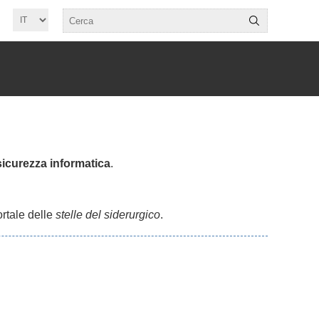
 sicurezza informatica
.
ortale delle
stelle del siderurgico
.