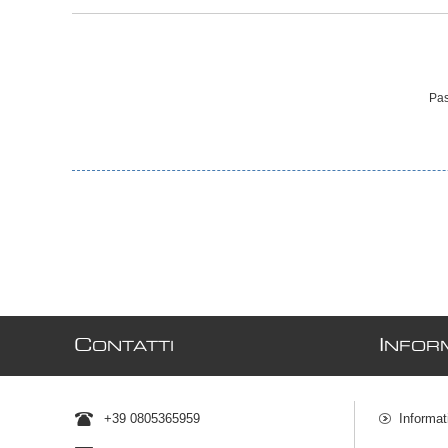
Pas
C
I
ONTATTI
NFORM
+39 0805365959
Informat