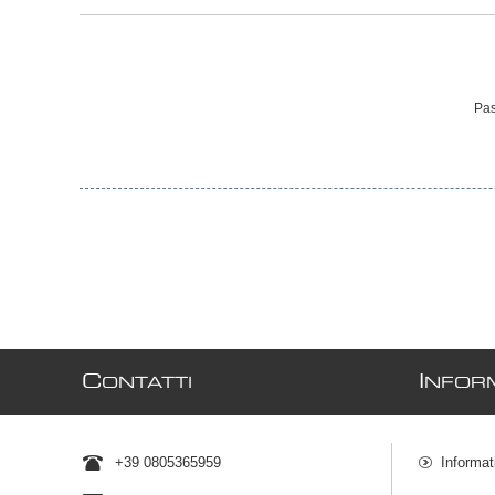
Pas
C
I
ONTATTI
NFORM
+39 0805365959
Informat