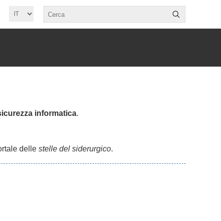
 sicurezza informatica
.
ortale delle
stelle del siderurgico
.