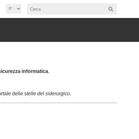
 sicurezza informatica
.
ortale delle
stelle del siderurgico
.