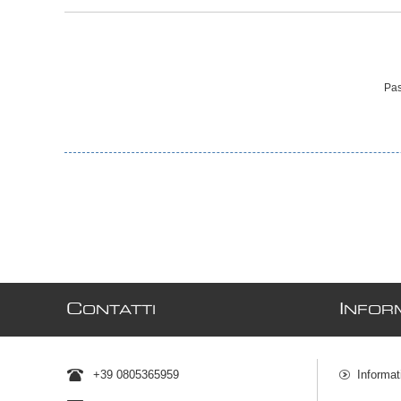
Pas
C
I
ONTATTI
NFORM
+39 0805365959
Informat