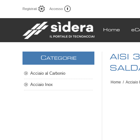
Registrati
Accesso
Home
eC
AISI
C
ATEGORIE
SALD
Acciaio al Carbonio
Home
/
Acciaio 
Acciaio Inox