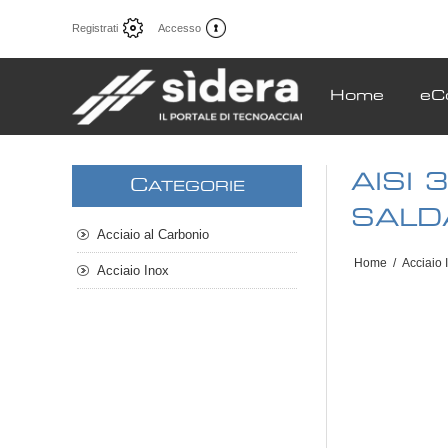
Registrati
Accesso
Home
eC
AISI
C
ATEGORIE
SALD
Acciaio al Carbonio
Home
/
Acciaio 
Acciaio Inox