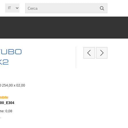
TUBO
X2
254,00 x 02,00
nibile
200_E304
one: 0,08
T