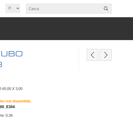
TUBO
3
 40,00 X 3,00
tto non disponibile.
300_E304
one: 0,36
T