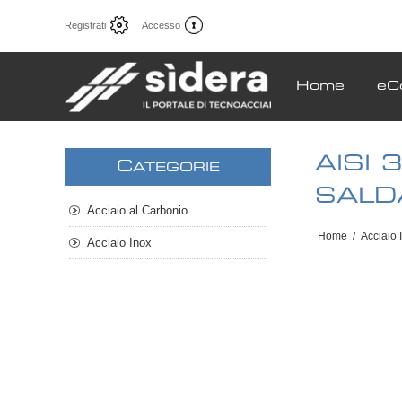
Registrati
Accesso
Home
eC
AISI
C
ATEGORIE
SALD
Acciaio al Carbonio
Home
/
Acciaio 
Acciaio Inox