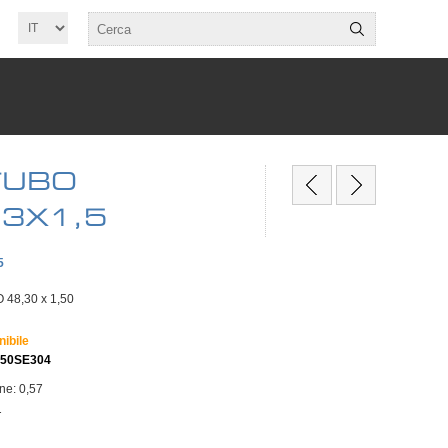
TUBO
,3X1,5
5
48,30 x 1,50
nibile
150SE304
one: 0,57
T