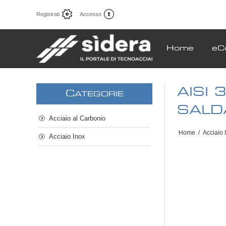
Registrati
Accesso
Home
eC
AISI
C
ATEGORIE
SALD
Acciaio al Carbonio
Home
/
Acciaio 
Acciaio Inox