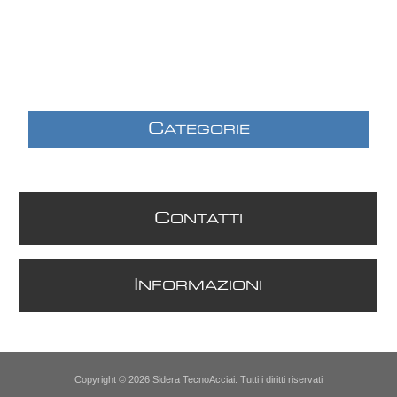
C
ATEGORIE
C
ONTATTI
I
NFORMAZIONI
Copyright © 2026 Sidera TecnoAcciai. Tutti i diritti riservati