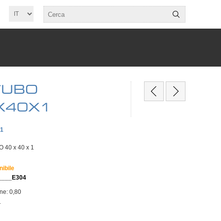
TUBO
X40X1
X1
40 x 40 x 1
nibile
____E304
one: 0,80
T