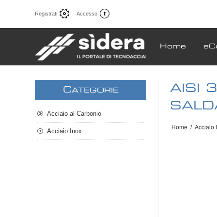
Registrati
Accesso
Home
eC
AISI
C
ATEGORIE
SALD
Acciaio al Carbonio
Home
/
Acciaio 
Acciaio Inox