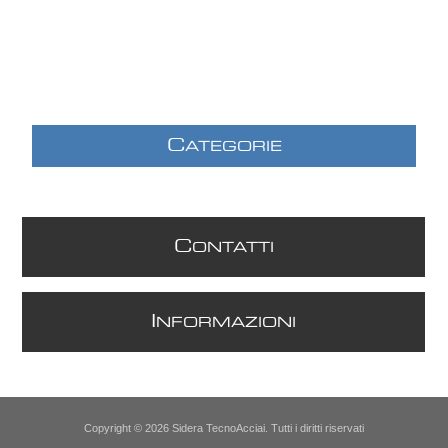
C
ATEGORIE
C
ONTATTI
I
NFORMAZIONI
Copyright © 2026 Sidera TecnoAcciai. Tutti i diritti riservati