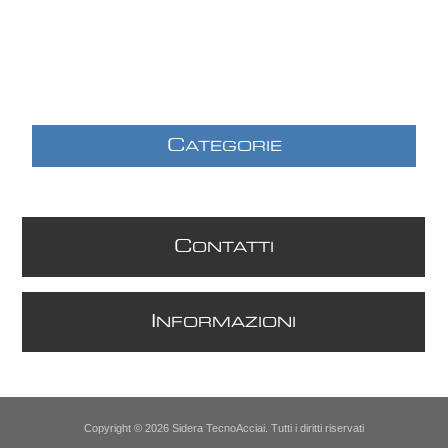
C
ATEGORIE
C
ONTATTI
I
NFORMAZIONI
Copyright © 2026 Sidera TecnoAcciai. Tutti i diritti riservati