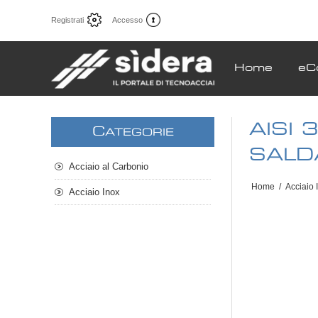
Registrati
Accesso
Home
eC
AISI
C
ATEGORIE
SALD
Acciaio al Carbonio
Home
/
Acciaio 
Acciaio Inox