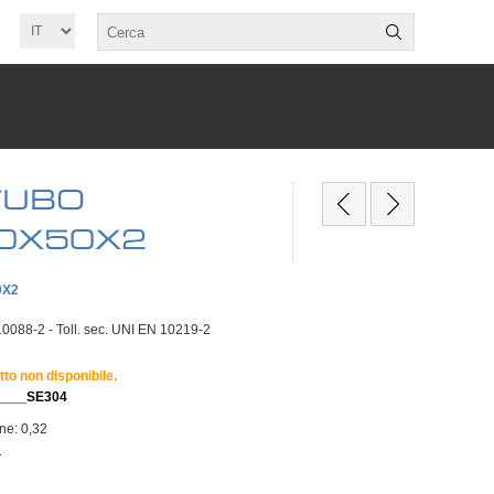
TUBO
50X50X2
0X2
0088-2 - Toll. sec. UNI EN 10219-2
tto non disponibile.
____SE304
one: 0,32
T